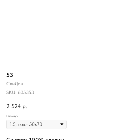
53
СвиДон
SKU:
635353
2 524
р.
Размер