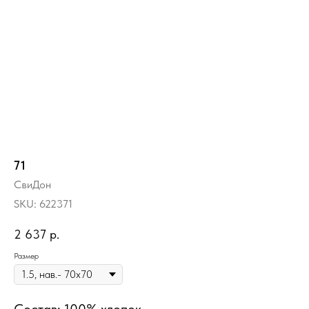
71
СвиДон
SKU:
622371
2 637
р.
Размер