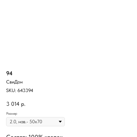
94
СвиДон
SKU:
643394
3 014
р.
Размер