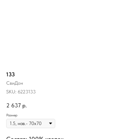
133
СвиДон
SKU:
6223133
2 637
р.
Размер