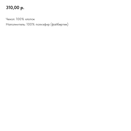
310,00
р.
Чехол: 100% хлопок
Наполнитель: 100% полиэфир (файбертек)