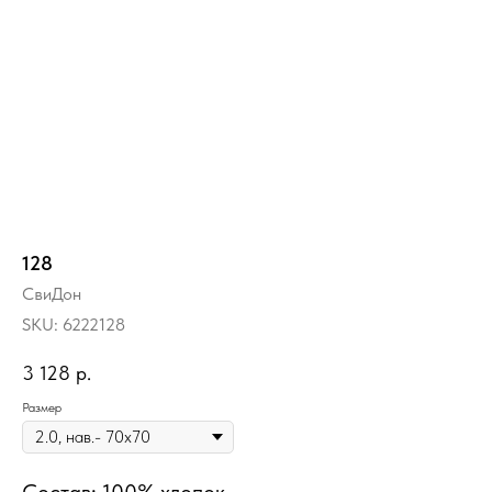
128
СвиДон
SKU:
6222128
3 128
р.
Размер